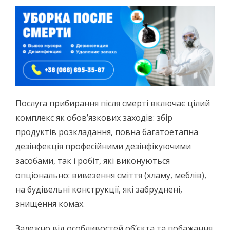
Послуга прибирання після смерті включає цілий
комплекс як обов’язкових заходів: збір
продуктів розкладання, повна багатоетапна
дезінфекція професійними дезінфікуючими
засобами, так і робіт, які виконуються
опціонально: вивезення сміття (хламу, меблів),
на будівельні конструкції, які забруднені,
знищення комах.
Залежно від особливостей об’єкта та побажання