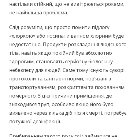
настільки стійкий, що не вивітрюється роками,
не найбільша проблема.
Слід розуміти, що просто помити підлогу
«хлоркою» або посипати вапном хлорним буде
недостатньо. Продукти розкладання людського
тіла, навіть якщо покійний був абсолютно
здоровим, становлять серйозну біологічну
небезпеку для людей. Саме тому існують суворі
протоколи та санітарні норми, пов’язані з
транспортуванням, розкриттям та похованням
померлого. З цієї причини приміщення, де
знаходився труп, особливо якщо його було
виявлено через кілька діб після смерті, потребує
потужної дезінфекції.
Прибиранням такого роду слід займатися не