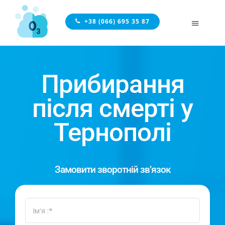
Skip
to
+38 (066) 695 35 87
Toggle
content
Naviga
ГОЛОВНА
Прибирання
ПОСЛУГИ
після смерті у
Тернополі
ВІДГУКИ
ЦІНИ
Замовити зворотній зв’язок
КОНТАКТИ