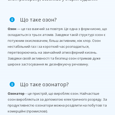
Що таке озон?
Озон
— це газ важчий за повітря. Це одна з форм кисню, що
складається із трьох атомів. Завдяки такій структурі озон є
потужним окислювачем, більш активним, ніж хлор. Озон
нестабільний газ і за короткий час розпадається,
перетворюючись на звичайний атмосферний кисень.
Завдяки своїй активності та безпеці озон отримав дуже
широке застосування як дезінфікуючу речовину.
Що таке озонатор?
Озонатор
– це пристрій, що виробляє озон. Найчастіше
озон виробляється за допомогою електричного розряду. За
продуктивністю озонатори можна розділити на побутові та
комерційні (промислові).