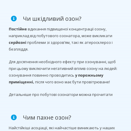
Чи шкідливий озон?
Постійне
вдихання підвищеної концентрації озону,
наприклад від побутового озонатора, може викликати
серйозні
проблеми зі здоров’ям, такі як атеросклероз і
безпліддя.
Для досягнення необхідного ефекту при озонуванні, щоб
при цьому виключити негативний вплив озону на людей:
озонування повинно проводитись
у порожньому
приміщенні,
після чого воно має бути провітрюване!
Детальніше про побутові озонатори можна прочитати
Чим пахне озон?
Найстійкіші асоціації, які найчастіше виникають у наших