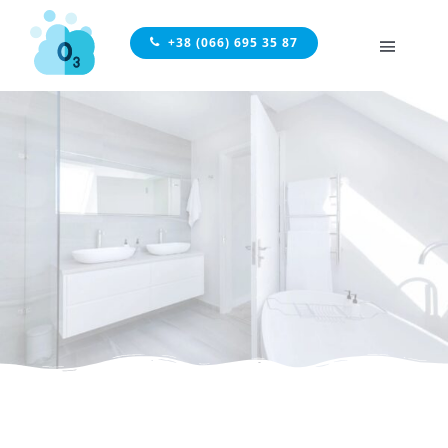
Skip
to
+38 (066) 695 35 87
Toggle
content
Naviga
ГОЛОВНА
ПОСЛУГИ
ВІДГУКИ
ЦІНИ
КОНТАКТИ