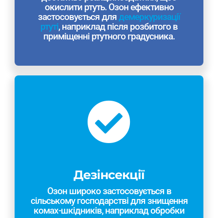
окислити ртуть. Озон ефективно
застосовується для
демеркуризації
ртуті
, наприклад після розбитого в
приміщенні ртутного градусника.
Дезінсекції
Озон широко застосовується в
сільському господарстві для знищення
комах-шкідників, наприклад обробки