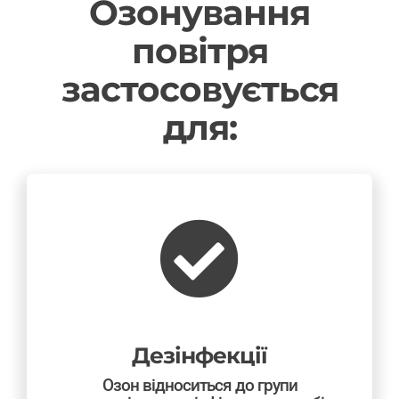
Озонування
СТАТТІ
повітря
ОДЕСА
застосовується
для:
UA
Дезінфекції
Озон відноситься до групи