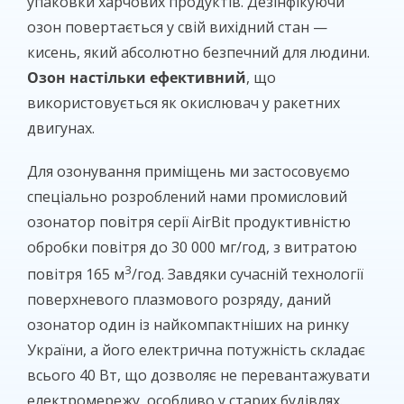
упаковки харчових продуктів. Дезінфікуючи
озон повертається у свій вихідний стан —
кисень, який абсолютно безпечний для людини.
Озон настільки ефективний
, що
використовується як окислювач у ракетних
двигунах.
Для озонування приміщень ми застосовуємо
спеціально розроблений нами промисловий
озонатор повітря серії AirBit продуктивністю
обробки повітря до 30 000 мг/год, з витратою
3
повітря 165 м
/год. Завдяки сучасній технології
поверхневого плазмового розряду, даний
озонатор один із найкомпактніших на ринку
України, а його електрична потужність складає
всього 40 Вт, що дозволяє не перевантажувати
електромережу, особливо у старих будівлях.