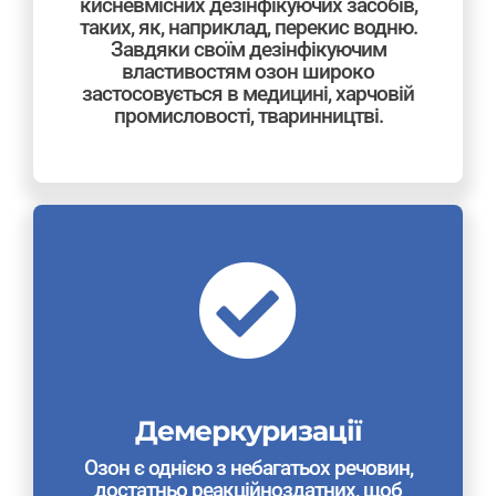
кисневмісних дезінфікуючих засобів,
таких, як, наприклад, перекис водню.
Завдяки своїм дезінфікуючим
властивостям озон широко
застосовується в медицині, харчовій
промисловості, тваринництві.
Демеркуризації
Озон є однією з небагатьох речовин,
достатньо реакційноздатних, щоб