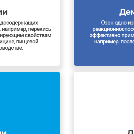
ии
Де
родосодержащих
Озон одно из
 например, перекись
реакционноспосо
цирующим свойствам
эффективно прим
ицине, пищевой
например, посл
водстве.
ии
Д