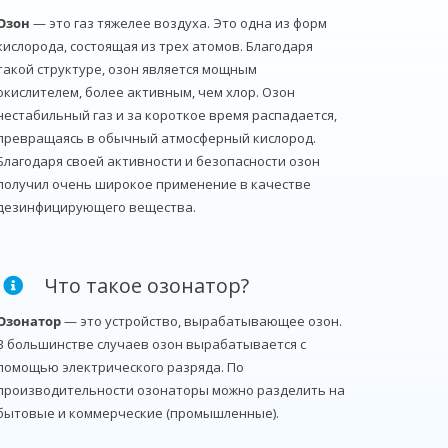
Озон
— это газ тяжелее воздуха. Это одна из форм
кислорода, состоящая из трех атомов. Благодаря
такой структуре, озон является мощным
окислителем, более активным, чем хлор. Озон
нестабильный газ и за короткое время распадается,
превращаясь в обычный атмосферный кислород.
Благодаря своей активности и безопасности озон
получил очень широкое применение в качестве
дезинфицирующего вещества.
Что такое озонатор?
Озонатор
— это устройство, вырабатывающее озон.
В большинстве случаев озон вырабатывается с
помощью электрического разряда. По
производительности озонаторы можно разделить на
бытовые и коммерческие (промышленные).