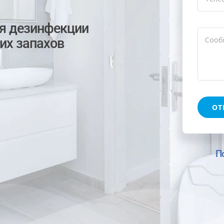
ия дезинфекции
их запахов
ОТ
П