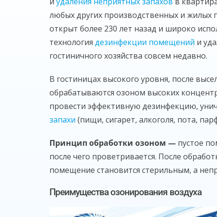
и
удаления неприятных запахов
в квартира
любых других производственных и жилых п
открыт более 230 лет назад и широко исп
технология
дезинфекции помещений
и уда
гостиничного хозяйства совсем недавно.
В гостиницах высокого уровня, после высе
обрабатываются озоном высоких концентр
провести эффективную дезинфекцию, уни
запахи
(пищи, сигарет, алкоголя, пота, пар
Принцип обработки озоном —
пустое по
после чего проветривается. После обработ
помещение становится стерильным, а непр
Преимущества озонирования воздуха