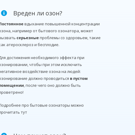
Вреден ли озон?
Постоянное
вдыхание повышенной концентрации
озона, например от бытового озонатора, может
вызвать
серьезные
проблемы со здоровьем, такие
как атеросклероз и бесплодие.
Для достижения необходимого эффекта при
озонировании, чтобы при этом исключить
негативное воздействие озона на людей:
озонирование должно проводиться
в пустом
помещении
, после чего оно должно быть
проветрено!
Подробнее про бытовые озонаторы можно
прочитать тут