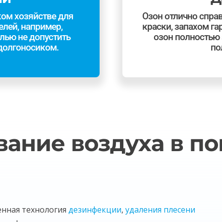
ком хозяйстве для
Озон отлично справ
лей, например,
краски, запахом га
елью не допустить
озон полностью 
долгоносиком.
по
вание воздуха в п
енная технология
дезинфекции
,
удаления плесени