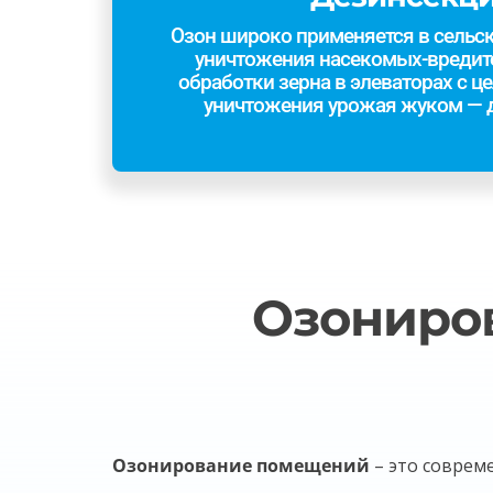
Озон широко применяется в сельс
уничтожения насекомых-вредите
обработки зерна в элеваторах с ц
уничтожения урожая жуком — 
Озониро
Озонирование помещений
– это соврем